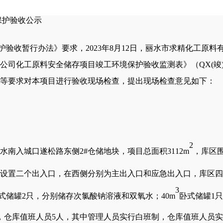
保护验收公示
护验收暂行办法》要求，
2023年8月12日，
丽水市求精化工原料
公司化工原料安全储存项目竣工环境保护验收监测表》（
QX(
见等要求对本项目进行验收现场检查，提出现场检查意见如下：
2
水南入城口遂松路东侧
2#仓储地块，项目总面积3112m
，库区
设置二个出入口，在西侧分别为主出入口和应急出入口，库区四
3
式储罐
2只，分别储存次氯酸钠溶液和双氧水；40m
卧式储罐
1
人，仓库值班人员5人，其中管理人员实行白班制，仓库值班人员实