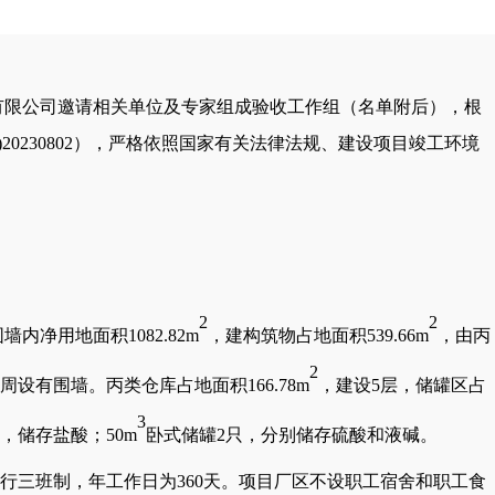
有限公司
邀请相关单位及专家组成验收工作组（名单附后），根
竣)20230802），严格依照国家有关法律法规、建设项目竣
工环境
2
2
围墙内净用地面积
1082.82m
，建构筑物占地面积
539.66m
，由丙
2
周设有围墙。丙类仓库占地面积
166.78m
，建设
5层，储罐区占
3
只，储存盐酸；50m
卧式储罐
2只，分别储存硫酸和液碱。
行三班制，年工作日为360天。项目厂区不设职工宿舍和职工食