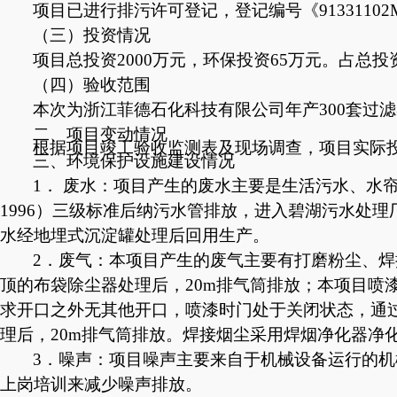
项目已进行排污许可登记，登记编号《
913311
（三）投资情况
项目总投资
2000万元，环保投资65万元。占总投资
（四）验收范围
本次为浙江菲德石化科技有限公司年产
300套过
二、
项目
变动情况
根据项目竣工验收监测表及现场调查，
项目
实际
三、环境保护设施
建设
情况
1． 废水：项目产生的废水主要是生活污水、水帘
1996）三级标准后纳污水管排放，进入碧湖污水处
水经地埋式沉淀罐处理后回用生产。
2．废气：本项目产生的废气主要有打磨粉尘、
顶的布袋除尘器处理后，20m排气筒排放；本项目
求开口之外无其他开口，喷漆时门处于关闭状态，通
理后，20m排气筒排放。焊接烟尘采用焊烟净化器净
3．噪声：项目噪声主要来自于机械设备运行的
上岗培训来减少噪声排放。