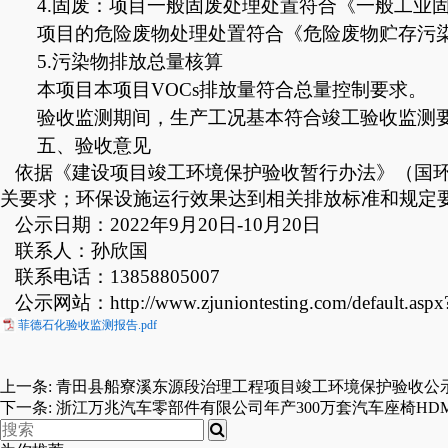
4.固废：项目一般固废处理处置符合《一般工业固体
项目的危险废物处理处置符合《危险废物贮存污
5
.污染物排放总量核算
本项目本项目
VOCs排放量符合总量控制要求。
验收监测期间，生产工况基本符合竣工验收监测
五、
验收
意见
依据《建设项目竣工环境保护验收暂行办法》
（国
关要求；环保设施运行效果达到相关排放标准和规定
公示日期：2022年9月20日-10月20日
联系人：孙欣国
联系电话：13858805007
公示网站：
http://www.zjuniontesting.com/default.asp
菲德石化验收监测报告.pdf
上一条:
青田县船寮溪东源段治理工程项目竣工环境保护验收公
下一条:
浙江万兆汽车零部件有限公司年产300万套汽车座椅HD