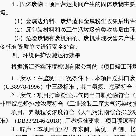
4．固体废物：项目营运期间产生的固体废物主
圾。
（
1）金属边角料、废焊渣和金属粉尘收集后出
（
2）废包装材料和员工生活垃圾分类收集后由
（
3）危险废物有废机油桶、废机油现状暂未产
委托有资质单位进行安全处置。
四、环境保护设施运行效果
根据浙江齐鑫环境检测有限公司的《项目竣工环
1
．废水：在监测日工况条件下，本项目总排口废
（GB8978-1996）中三级标准，其中氨氮、总磷符合
2．废气：项目打磨粉尘排气筒出口颗粒物符合《大
非甲烷总烃排放浓度符合《工业涂装工序大气污染物排放标准
项目厂界颗粒物浓度符合《大气污染物综合排放
准》（DB33/2146-2018）厂界标准要求。项目喷
3．噪声：
本项目企业厂界东侧、南侧、
西侧、
北