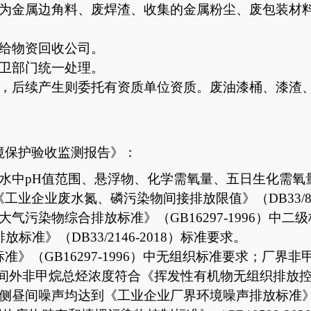
要为金属边角料、废焊渣、收集的金属粉尘、废包装材
售给物资回收公司。
环卫部门统一处理。
生，后续产生则委托有资质单位资质。废油漆桶、漆渣
境保护验收监测报告》：
水中
pH值范围、悬浮物、化学需氧量、五日生化需氧
《工业企业废水氮、磷污染物间接排放限值》（DB33/88
气污染物综合排放标准》（GB16297-1996）中
》（DB33/2146-2018）标准要求。
标准》（
GB16297-1996）中无组织标准要求；
漆车间外非甲烷总烃浓度符合《挥发性有机物无组织排放控制标
侧昼间噪声均达到《工业企业厂界环境噪声排放标准