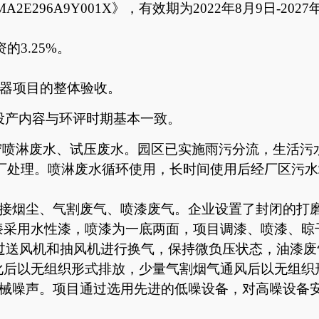
02MA2E296A9Y001X》，有效期为2022年8月9日-202
的3.25%。
滤器项目的整体验收。
投产
内容
与环评时期
基本一致。
喷淋废水、试压废水。园区已实施雨污分流，生活污水经
理厂处理。喷淋废水循环使用，长时间使用后经厂区污
焊接烟尘、气割废气、喷漆废气。企业设置了封闭的打
喷漆采用水性漆，喷漆为一底两面，项目调漆、喷漆、
过送风机和抽风机进行换气，保持微负压状态，油漆废
化后以无组织形式排放，少量气割烟气通风后以无组织
机械噪声。项目通过选用先进的低噪设备，对高噪设备