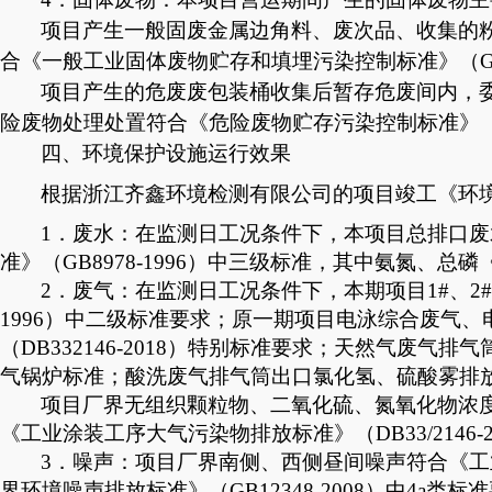
项目产生一般固废金属边角料、废次品、收集的
合《一般工业固体废物贮存和填埋污染控制标准》（
G
项目产生的危废废包装桶收集后暂存危废间内，
险废物处理处置符合《危险废物贮存污染控制标准》
四、环境保护设施运行效果
根据浙江齐鑫环境检测有限公司的项目竣工《环
1
．废水：在监测日工况条件下，本项目总排口废
准》（GB8978-1996）中三级标准，其中氨氮、总磷
2．废气：在监测日工况条件下，本期项目1#、2#
1996）中二级标准要求；原一期项目电泳综合废气
（
DB332146-2018）
特别标准要求；天然气废气排气
气锅炉标准；酸洗废气排气筒出口氯化氢、硫酸雾排放浓
项目厂界无组织颗粒物、二氧化硫、氮氧化物浓
《工业涂装工序大气污染物排放标准》（
DB33/2146-
3．噪声：项目厂界南侧、西侧
昼间噪声
符合
《工
界环境噪声排放标准》（
GB12348-2008）中
4a
类标准