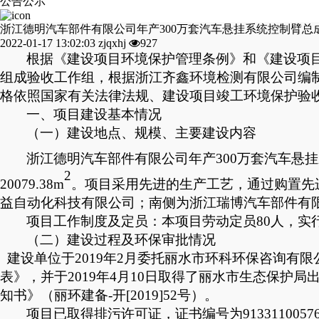
公告公示
浙江德明汽车部件有限公司年产300万套汽车悬挂系统控制臂
2022-01-17 13:02:03
zjqxhj
927
根据《建设项目环境保护管理条例》和《建设项
组成验收工作组，根据
浙江齐鑫环境检测有限公司
编
格依照国家有关法律法规、建设项目竣工环境保护验
一、
项目
建设基本情况
（一）建设地点、规模、主要建设内容
浙江德明汽车部件有限公司年产
300万套汽车
2
20079.38m
。项目采用
先进的生产工艺
，
通过
购置
先
益自动化科技有限公司
；南侧为
浙江瑞博汽车部件有
项目工作制度及定员：本项目劳动定员
80人，实
（二）建设过程及环保审批情况
建设单位于
2019年2月委托丽水市环科环保咨询有
表》，并于
2019年4月10日取得了丽水市生态保护局
知书》（丽环建备
-开[2019]52号）。
项目已取得排污许可证，证书编号为
91331100