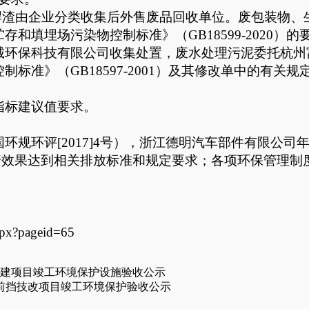
焊渣由企业分类收集后外售废品回收单位。废包装物、
贮存和填埋场污染物控制标准》（
GB18599-2020）
诚环保科技有限公司收集处置，废水处理污泥委托杭州
控制标准》（
GB18597-2001
）及其修改单中的有关规
指标建议值要求。
国环规环评
[2017]4号）
，浙江德明汽车部件有限公司
运行效果达到相关排放标准和规定要求；各项环保管理
aspx?pageid=65
迁建项目竣工环境保护设施验收公示
前挡技改项目竣工环境保护验收公示