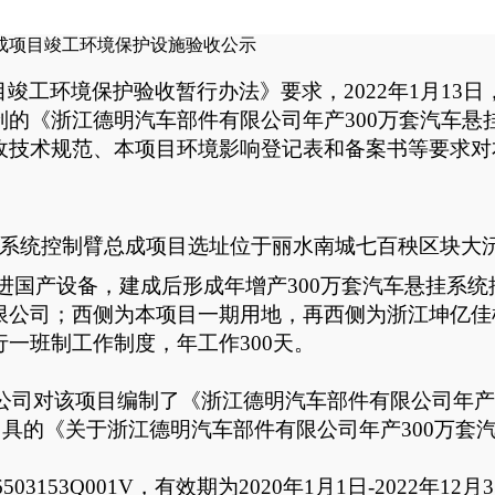
总成项目竣工环境保护设施验收公示
目竣工环境保护验收暂行办法》要求，
2022年1月13日
制的《
浙江德明汽车部件有限公司年产
300万套汽车
收技术规范、本项目环境影响登记表和备案书等要求对
悬挂系统控制臂总成项目选址位于丽水南城七百秧区块
大
进
国产设备
，
建成后形成年
增
产
300万套汽车悬挂系统
限公司
；西侧为
本项目一期用地，再西侧为浙江坤亿佳
行一班制工作制度，年工作300天
。
限公司对该项目编制了《
浙江德明汽车部件有限公司年产
出具的《关于
浙江德明汽车部件有限公司年产
300万
576503153Q001V，有效期为2020年1月1日-2022年12