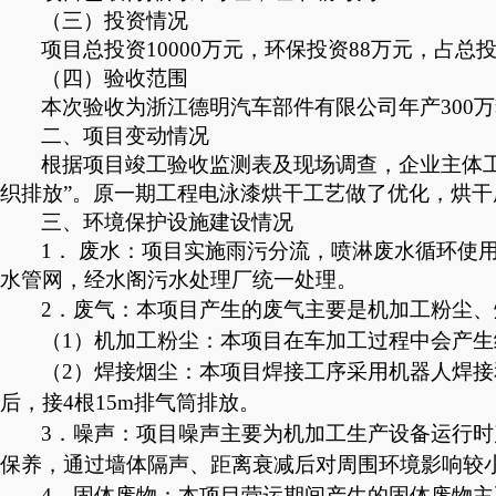
（三）投资情况
项目总投资
10000万元
，环保投资
88万元，占总投
（四）验收范围
本次验收为浙江德明汽车部件有限公司年产
30
二、
项目
变动情况
根据项目竣工验收监测表及现场调查，
企业
主体
织排放”
。
原一期工程电泳漆烘干工艺做了优化，烘干
三、环境保护设施
建设
情况
1． 废水：项目实施雨污分流，喷淋废水循环使用
水管网，经
水阁污水处理厂统一处理
。
2．废气：本项目产生的废气主要是机加工粉尘、
（
1）机加工粉尘：
本项目在
车加工
过程中会产生
（
2）焊接烟尘：
本项目
焊接工序采用机器人焊接
后，接4根15m排气筒排放。
3．噪声：项目噪声主要为机加工生产设备运行
保养，通过墙体隔声、距离衰减后对周围环境影响较
4．固体废物：本项目营运期间产生的固体废物