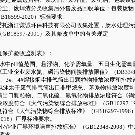
粉尘、废焊渣分类收集后外售废品回收单位；包装废物
B18599-
2020）标准要求。
委托浙江谦诚环保科技有限公司收集处置，废水处理污
（
GB18597-2001
）及其修改单中的有关规定。
境保护验收监测表》：
水中
pH值范围、悬浮物、化学需氧量、五日生化需氧
《工业企业废水氮、磷污染物间接排放限值》（DB33/88
、3#、4#焊接烟尘排气筒出口颗粒物排放浓度和排放速
、电泳烘干废气排气筒出口非甲烷总、苯系物排放浓度
筒出口颗粒物、二氧化硫、氮氧化物排放浓度符合《锅
度符合《大气污染物综合排放标准》（GB16297-1
度符合
《大气污染物综合排放标准》（
GB16297-1996
2018）
厂界标准要求。
业企业厂界环境噪声排放标准》（
GB12348-2008）中
要求。