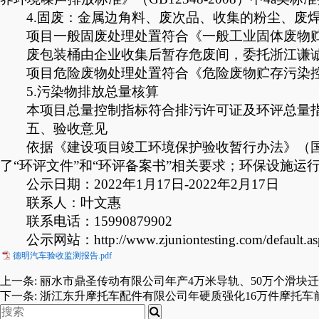
4.固废：金属边角料、废次品、收集的粉尘、废
项目一般固废处理处置符合《一般工业固体废物
废包装桶由企业收集后暂存危废间，委托浙江谦
项目危险废物处理处置符合《危险废物贮存污染
5
.污染物排放总量核算
本项目总量控制指标符合排污许可证及环评总量
五、
验收
意见
依据《建设项目竣工环境保护验收暂行办法》
（
了“环评文件”和“环评备案书”相关要求；环保设施
公示日期：2022年1月17日-2022年2月17日
联系人：叶文惠
联系电话：15990879902
公示网站：
http://www.zjuniontesting.com/default.
德明汽车验收监测报告.pdf
上一条:
丽水市鼎圣传动有限公司年产4万米导轨、50万个滑块
下一条:
浙江东升摩托车配件有限公司年硬质强化16万件摩托车