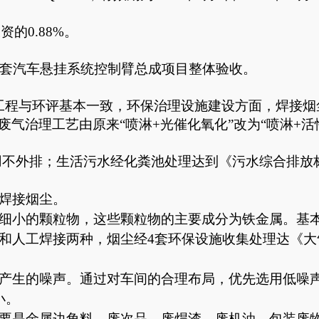
资的0.88%。
0万套汽车悬挂系统控制臂总成项目整体验收。
工程
与环评
基本一致，环保治理设施建设方面，焊接烟
废气治理工艺由原来
“喷淋+光催化氧化”改为“喷淋+活
不外排；生活污水经化粪池处理达到《污水综合排放标准》
焊接烟尘。
细小的颗粒物，这些颗粒物的主要成分为
铁
金属
。基
和人工焊接两种，烟尘经
4套环保设施收集处理达《大气
时产生的噪声。通过对车间的合理布局，优先选用低噪
小。
主要是金属边角料、废次品、废焊渣、废机油、包装废