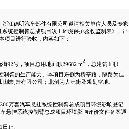
，
浙江德明汽车部件有限公司
邀请相关单位人员及专家
悬挂系统控制臂总成项目
竣工
环境保护验收监测表
》，严
本项目进行验收，内容如下：
2
沅街
92号
，
项目总用地面积
29682
m
，总建筑面积
控制臂
的
生产能力。本项目东侧为
桥亭路，隔路为佳
机械制造有限公司
；北侧为
大沅街及规划空地。
300万套汽车悬挂系统控制臂总成项目
环境影响登记
套汽车悬挂系统控制臂总成项目
环境影响评价文件备案通
月31日止。