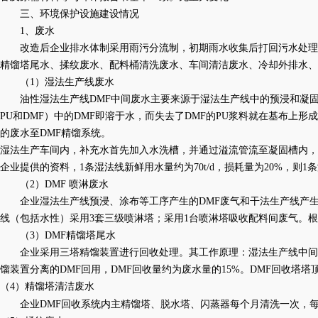
三、环境保护设施建设情况
1、废水
改造后企业排水体制采用雨污分流制，初期雨水收集后打回污水处理
精馏塔尾水、揉纹废水、配料桶清洗废水、车间清洁废水、冷却外排水、
（
1）湿法生产线废水
油性湿法生产线
DMF中间废水主要来源于湿法生产线中的预浸和凝
PU和DMF）中的DMF即溶于水，而失去了DMF的PU浆料就在基布
的废水至DMF精馏系统。
湿法生产车间内，补充水首先加入水洗槽，并通过溢流管流至凝固槽内，
企业提供的资料，1条湿法线新鲜用水量约为70t/d，损耗量为20%，则1条
（
2）DMF 喷淋废水
企业湿法生产线预浸、涂布等工序产生的
DMF废气和干法生产线产
线（包括水性）采用3套三级喷淋塔；采用1台喷淋塔吸收配料间废气。根据
（
3）DMF精馏塔尾水
企业采用三塔精馏装置进行回收处理。其工作原理：湿法生产线中间
馏装置分离的DMF回用，DMF回收量约为废水量的15%。DMF回收塔塔
（4）
精馏塔清洁废水
企业
DMF回收系统内主精馏塔、脱水塔、闪蒸器每个月清洗一次，每次