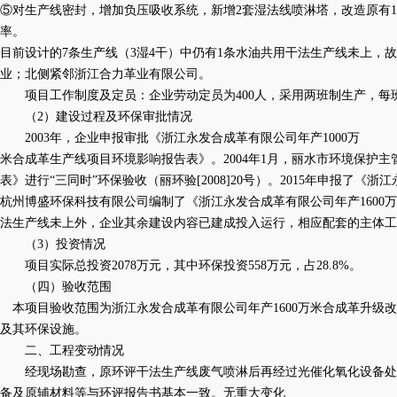
⑤对生产线密封，增加负压吸收系统，新增2套湿法线喷淋塔，改造原有
率。
目前设计的
7条生产线（3湿4干）中仍有1条水油共用干法生产线未上，
业；北侧紧邻浙江合力革业有限公司。
项目工作制度及定员：企业劳动定员为
400人，采用两班制生产，每
（
2）建设过程及环保审批情况
2003年，企业申报审批《浙江永发合成革有限公司年产1000万
米合成革生产线项目环境影响报告表》。
2004年1月，丽水市环境保护主
表》进行“三同时”环保验收（丽环验[2008]20号）。2015年申报了《
杭州博盛环保科技有限公司编制了《浙江永发合成革有限公司年产1600万米
法生产线未上外，企业其余建设内容已建成投入运行，相应配套的主体
（
3）投资情况
项目实际总投资
2078万元，其中环保投资558万元，占28.8%。
（四）验收范围
本项目验收范围为浙江永发合成革有限公司年产
1600万米合成革升级
及其环保设施。
二、工程变动情况
经现场勘查，原环评干法生产线废气喷淋后再经过光催化氧化设备处
备及原辅材料等与环评报告书基本一致。无重大变化