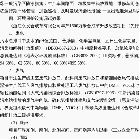
②一般污染区防渗措施：生产车间路面、垃圾集中箱放置地、维修车间仓
③运行期严格管理，加强巡检，及时发现污染物泄漏; 一旦出现泄漏及
四、环境保护设施调试效果
《浙江永发合成革有限公司年产
1600万米合成革升级改造项目（
1、废水
污水总排口中废水的
pH值范围、悬浮物、化学需氧量、五日生化需氧量、
污染物间接排放限值》（DB33/887-2013）中相应标准要求，总氮浓度
总氮能达到《地表水环境质量标准》（GB3838-2002）III类标准，
94.68%、62.55%、80.50%、60.30%和95.58%。
2、废气
项目干法生产线工艺废气排放口、配料间废气排放口和精馏回收尾气排放
湿法生产线工艺废气排放口和后处理工艺废气排放口中的DMF、VOCs排放
颗粒物能达到《大气污染物综合排放标准》（GB16297-1996）中新污
污水站排放的废气中的氨、硫化氢排放速率和臭气浓度能达到《恶臭污染
厂界无组织废气中颗粒物、
DMF、VOCs和甲苯最高浓度能达到《合成革与
组织排放二级标准要求。
（
3）噪声
项目厂界东侧、南侧、北侧昼间、夜间噪声均能达到《工业企业厂界
（
4）固废