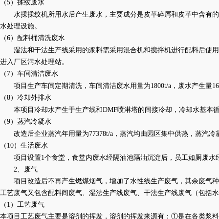
（5）
揉纹废水
水揉揉纹机所用水后产生废水，主要成分是皮革碎屑和皮革中含有的
水处理设施。
（6）
配料桶清洗废水
湿法和干法生产线采用的浆料需采用混合机和搅拌机进行配料后使用
进入厂区污水处理站。
（7）
车间清洁废水
项目生产车间定期清洗，车间清洁废水用量为
1800t/a，废水产生
（8）
冷却外排水
本项目冷却水产生于生产线和
DMF喷淋塔的间接冷却，冷却水基本循环
（9）
蒸汽冷凝水
改造后企业蒸汽年用量为
77378t/a，蒸汽均由园区集中供热，蒸汽
（10）
生活废水
项目设置
1个食堂，食堂内废水经隔油池隔油沉淀后，员工如厕废水经
2、废气
项目改造后不再产生燃煤烟气，增加了水性线生产废气，其余废气种
工艺废气又包含配料间废气、湿法生产线废气、干法生产线废气（包括水
（
1）工艺废气
本项目工艺废气主要是溶剂的挥发，溶剂的挥发来源有：
①是在各类浆