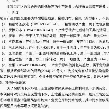
3、噪声
本项目厂区通过合理选用低噪声的生产设备，合理布局高噪声设备，
4、固废
项目产生的固废主要为精馏塔釜残液、废擦刀布、废纸（离型纸）、不良
（
1）精馏塔釜残液（HW11/900-013-11）：精馏回收产生，属于
（
2）废擦刀布（HW49/900-041-49）：产生于生产过程辅助工
（
3）废革：产生于干法工序和后处理，属于一般固废，年产生量为92t/
（
4）不良基布：产生湿法生产线，属于一般固废，年产生113t/a。收
（
5）污水站污泥：产生于污水处理，属于一般固废，年产生量为60t/
（
6）废包装物：产生于一般原料的包装和拆包工序，属于一般固废，年产生
（
7）生活垃圾：产生于职工日常活动，属于一般固废，产生量为100t/
（
8）空桶（HW49/900-041-49）：产生于原料的拆包与盛放，
置。根据环保部发布的环函[2014]126 号文：“为控制含有或直接
输等环境进行环境监管”。企业全部空桶暂存于空桶危废仓库，并严格按
5、其他环保设施
为了保护地下水环境，企业采取措施从源头上控制对地下水的污染。
本项目针对污染特点设置地下水、土壤重点污染防渗区和一般污染防渗区
①本项目重点污染区防渗措施为：危废仓库和污水管线，其中污水管线采
四周壁用砖砌再用水泥硬化防渗。