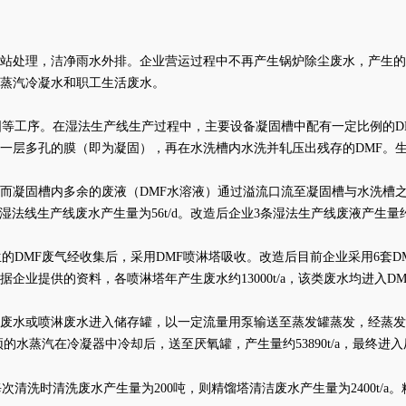
站处理，洁净雨水外排。企业营运过程中不再产生锅炉除尘废水，产生的
蒸汽冷凝水和职工生活废水。
固等工序。在湿法生产线生产过程中，主要设备凝固槽中配有一定比例的D
上形成一层多孔的膜（即为凝固），再在水洗槽内水洗并轧压出残存的DMF
而凝固槽内多余的废液（
DMF水溶液）通过溢流口流至凝固槽与水洗槽
湿法线生产线废水产生量为56t/d。改造后企业3条湿法生产线废液产生量约为5
生的DMF废气经收集后，采用DMF喷淋塔吸收。改造后目前企业采用6套D
企业提供的资料，各喷淋塔年产生废水约13000t/a，该类废水均进入D
废水或喷淋废水进入储存罐，以一定流量用泵输送至蒸发罐蒸发，经蒸
顶的水蒸汽在冷凝器中冷却后，送至厌氧罐，产生量约53890t/a，最终进
清洗时清洗废水产生量为200吨，则精馏塔清洁废水产生量为2400t/