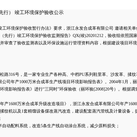
（先行） 竣工环境保护验收公示
竣工环境保护验收暂行办法》要求，
浙江永发合成革有限公司
邀请相关单
项目（先行）竣工环境保护验收监测报告》
QX(竣)20201212
，
验收组依照国
并审查了验收监测表以及环保设施运行管理资料内容，根据建设项目环境
遂松路316号，是一家专业生产各种高、中档PU系列鞋里革、沙发革、揉纹
公司年产1000万米合成革生产线项目环境影响报告表》。2004年1月，丽水
环境影响报告表》进行“三同时”环保验收（丽环验[2008]20号）。根据
司年产1600万米合成革升级改造项目》，浙江永发合成革有限公司年产16
小型揉纹机以及1套精馏设备煤改蒸汽改造，建设配套蒸汽管线及计量设备，
；
半自动配料系统，改造5条生产线自动涂台系统，减少原料损失；