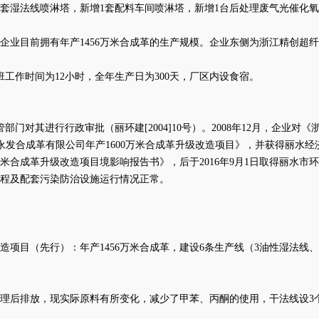
1套湿法线喷淋塔，新增1套配料车间喷淋塔，新增1台后处理废气光催化
故企业目前拥有年产1456万米合成革的生产规模。企业东侧为浙江精创
班工作时间为12小时，全年生产日为300天，厂区内设食宿。
管部门对其进行行政审批（丽环建[2004]10号）。2008年12月，企业
浙江永发合成革有限公司年产1600万米合成革升级改造项目》，并获得丽水经济
合成革升级改造项目境影响报告书》，后于2016年9月1日取得丽水市环境
工程及配套污染防治设施运行情况正常。
改造项目（先行）：年产1456万米合成革，建设6条生产线（3油性湿法线
理后排放，现实际原料有所变化，减少了甲苯、丙酮的使用，干法线设
3