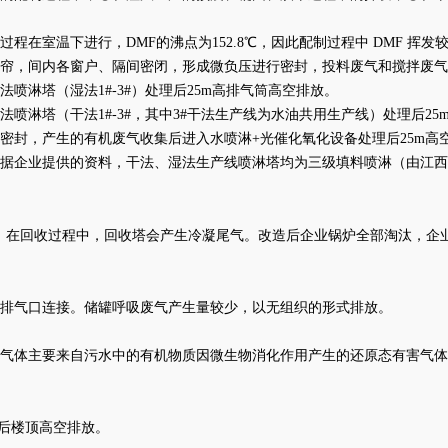
程在室温下进行，DMF的沸点为152.8℃，因此配制过程中 DMF 
帘，间内各窗户、隔间密闭，形成微负压进行密封，投料废气和搅拌废气
淋塔（湿法1#-3#）处理后25m高排气筒高空排放。
淋塔（干法1#-3#，其中3#干法生产线为水油共用生产线）处理后25
密封，产生的有机废气收集后进入水喷淋+光催化氧化设备处理后25m高
据企业提供的资料，干法、湿法生产线喷淋塔均为三级填料喷淋（由江西
F，在回收过程中，回收塔会产生冷凝尾气。改造后企业锅炉全部淘汰，企
排气口连接。储罐呼吸废气产生量较少，以无组织的形式排放。
气体主要来自污水中的有机物质因微生物消化作用产生的还原态有害气
理后楼顶高空排放。