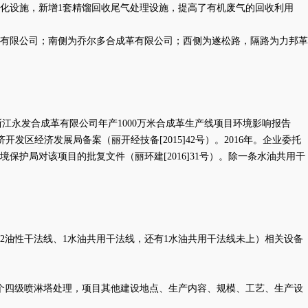
氧化设施，新增1套精馏回收尾气处理设施，提高了有机废气的回收利用
超纤有限公司；南侧为乔尔多合成革有限公司；西侧为遂松路，隔路为力邦革
对《浙江永发合成革有限公司年产1000万米合成革生产线项目环境影响报告
开发区经济发展局备案（丽开经技备[2015]42号）。2016年。企业委托
保护局对该项目的批复文件（丽环建[2016]31号）。除一条水油共用干
、2油性干法线、1水油共用干法线
，还有
1水油共用干法线未上）相关设备
个四级喷淋塔处理，项目其他建设地点、生产内容、规模、工艺、生产设