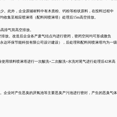
挥发较少。此外，企业原辅材料中有木质粉、钙粉等粉状原料，在投料过程中
均收集至相应喷淋塔（配料间喷淋塔）处理后15m高空排放。
m高排气筒高空排放。
空排放。改造后企业各产废气结点均进行密闭，密闭空间均可形成微负
永达环保节能科技有限公司设计建设），后处理和配料间喷淋塔均为一级
业使用填料喷淋塔进行一次酸洗+二次酸洗+水洗对尾气进行处理后42米高
体。企业对产生恶臭的厌氧池等主要恶臭产污池进行密封，产生的恶臭气体