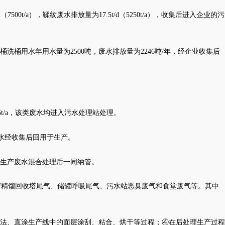
t/d（7500t/a），鞣纹废水排放量为17.5t/d（5250t/a），收集后进入企业的污
桶洗桶用水年用水量为
2500吨，废水排放量为2246吨/年，经企业收集后
5t/a，该类废水均进入污水处理站处理。
冷凝水经收集后回用于生产。
与生产废水混合处理后一同纳管。
F精馏回收塔尾气、储罐呼吸尾气、污水站恶臭废气和食堂废气等。其中
法、直涂生产线中的面层涂刮、粘合、烘干等过程；④在后处理生产过程