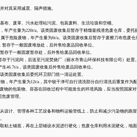
并对其采用减震、隔声措施。
基布、废革、污水处理站污泥、包装废料、生活垃圾和空桶。
危险废物，年产生量为220t/a。该类固废收集后暂存于精馏釜残渣危废仓库，
具的清理，属于危险废物，年产生量为6t/a。该类固废收集后暂存于废擦刀布
a，暂存于一般固废堆放处，后外售给废品回收单位。
集后暂存于一般固废暂存处，后外售给废品回收单位。
a，暂存于污泥间，后送至污泥焚烧厂（丽水市青山环保科技有限公司）处置
46.7t/a，该类固废收集后外售给废品回收单位。
a，该类固废收集后委托环卫部门统一清运处置。
属于危险废物，年产生量为12t/a，其中较干净可自行清洗部分自行清洗后重
沾染危险废物的包装物、容器在回收过程中可能发生的环境风险，应当按照国
照危废管理。
从设计、管理各种工艺设备和物料运输管线上，防止和减少污染物的跑冒
。
取粘土铺底，再在上层铺设水泥进行硬化；危废仓库利用水泥硬化，地面和