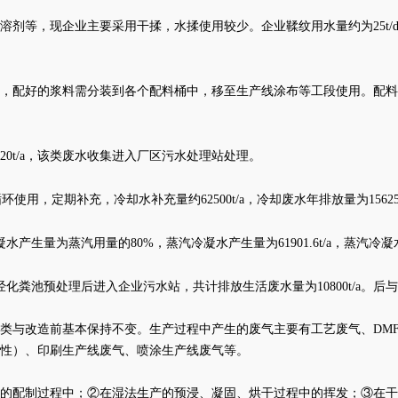
溶剂等，现企业主要采用干揉，水揉使用较少。企业鞣纹用水量约为
25
，配好的浆料需分装到各个配料桶中，移至生产线涂布等工段使用。配料
量1620t/a，该类废水收集进入厂区污水处理站处理。
使用，定期补充，冷却水补充量约62500t/a，冷却废水年排放量为1562
冷凝水产生量为蒸汽用量的80%，蒸汽冷凝水产生量为61901.6t/a，蒸汽
化粪池预处理后进入企业污水站，共计排放生活废水量为10800t/a。后
类与改造前基本保持不变。生产过程中产生的废气主要有工艺废气、
DM
性）、印刷生产线废气、喷涂生产线废气等。
料的配制过程中；②在湿法生产的预浸、凝固、烘干过程中的挥发；③在干