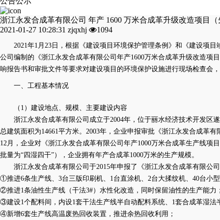
公告公示
浙江永发合成革有限公司 年产 1600 万米合成革升级改造项目
2021-01-27 10:28:31
zjqxhj
1094
2021年1月23日，
根据《建设项目环境保护管理条例》和《建设项目
公司
编制的《
浙江永发合成革有限公司年产
1600万米合成革升级改造
响报告书和审批文件等要求对建设项目的环境保护设施进行现场检查会，
一、工程基本情况
（
1）建设地点、规模、主要建设内容
浙江永发合成革有限公司成立于
2004年，位于丽水经济技术开发区
总建筑面积为14661平方米。2003年，企业申报审批《浙江永发合成革有限
12月，企业对《浙江永发合成革有限公司年产1000万米合成革生产线项目
批量为“四湿四干”），企业拥有年产合成革1000万米的生产规模。
浙江永发合成革有限公司于
2015年申报了《浙江永发合成革有限公
①推进6条生产线、3台三版印刷机、1台直涂机、2台大揉纹机、40台
②推进1条油性生产线（干法3#）水性化改造，同时保留油性的生产能力
③建设1个配料间，内设1套干法生产线半自动配料系统、1套合成革湿法
④新增6套生产线高温废热回收装置，推进余热回收利用；