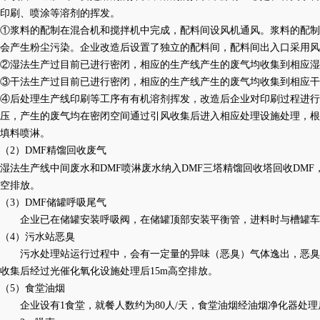
印刷、喷涂等溶剂的挥发。
①浆料的配制在混合机和搅拌机中完成，配料间设风机通风。浆料的配制过
会产生粉尘污染。企业改造后设置了独立的配料间，配料间出入口采用风
②湿法生产过目前已进行密闭，相应的生产线产生的废气均收集到相应湿法喷
③干法生产过目前已进行密闭，相应的生产线产生的废气均收集到相应干法喷
④后处理生产线印刷等工序有有机溶剂挥发，改造后企业对印刷过程进行
压，产生的废气均在密闭空间通过引风收集后进入相应处理设施处理，根
填料喷淋。
（2）
DMF精馏回收废气
湿法生产线中间废水和
DMF喷淋废水纳入DMF三塔精馏回收塔回收DM
空排放。
（
3）DMF储罐呼吸尾气
企业已在储罐安装呼吸阀，在储罐顶部安装平衡管，进料时与槽罐车
（
4）污水站恶臭
污水处理站运行过程中，会有一定量的异味（恶臭）气体逸出，恶臭
收集后经过光催化氧化设施处理后
15m高空排放。
（
5）食堂油烟
企业设有
1食堂，就餐人数约为80人/天，食堂油烟经油烟净化器处