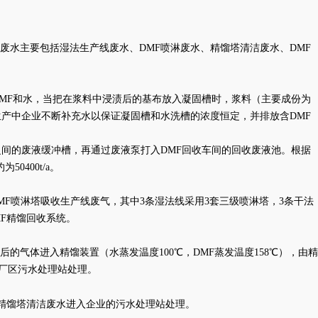
废水主要包括湿法生产线废水、
DMF喷淋废水、精馏塔清洁废水、DMF
MF和水，当把在浆料中浸渍后的基布放入凝固槽时，浆料（主要成份为
。生产中企业不断补充水以保证凝固槽和水洗槽的浓度恒定，并排放含DMF
之间的废液缓冲槽，再通过废液泵打入DMF回收车间的回收废液池。根据
0400t/a。
MF喷淋塔吸收生产线废气，其中3条湿法线采用3套三级喷淋塔，3条干法
MF精馏回收系统。
发后的气体进入精馏装置（水蒸发温度
100℃，DMF蒸发温度158℃），由精
入厂区污水处理站处理。
a。精馏塔清洁废水进入企业的污水处理站处理。