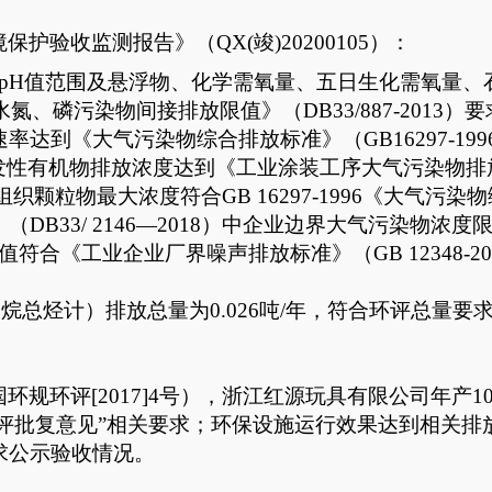
境保护验收监测报告》（
QX(竣)20
200105）：
pH值范围及悬浮物、化学需氧量、五日生化需氧量、石
、磷污染物间接排放限值》（DB33/887-2013）要
达到《大气污染物综合排放标准》（GB16297-1
有机物排放浓度达到《工业涂装工序大气污染物排放标准》（
组织颗粒物最大浓度符合GB 16297-1996《大气
B33/ 2146—2018）中企业边界大气污染物浓度
符合《工业企业厂界噪声排放标准》（GB 12348-
甲烷总烃计）排放总量为0.026吨/年，符合环评总量要
。
国环规环评
[2017]4号）
，浙江红源玩具有限公司年产
环评批复意见”相关要求；环保设施运行效果达到相关
求公示验收情况。