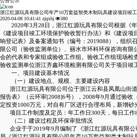
公告公示
浙江红源玩具有限公司年产10万套益智类木制玩具建设项目竣
2020-04-08 10:41:41
zjqxhj
380
20
20
年
3
月
28
日，浙江红源玩具有限公司根据《
《建设项目竣工环境保护验收暂行办法》和《
建设项
响登记表》及备案通知书（编号：2019088），组织
限公司
（验收监测单位）、丽水市环科环保咨询有限
会的代表和专家组成验收工作组。验收工作组现场检
验收
监测单位
浙江齐鑫环境检测有限公司
关于项目竣
一、
项目
建设基本情况
（一）建设地点、规模、主要建设内容
浙江红源玩具有限公司
位
于浙江云和县凤凰山街
报告表》（云环审[2008]6号），2008年9月通过验收
定投资1000万元，对自有厂区进行合理布局，新增
项目工作制度及定员：年工作日
300天，
每日工作
（二）建设过程及环保审批情况
企业于
于
2019年9月编制了《
浙江红源玩具有限公
局《
浙江红源玩具有限公司年产
10万套益智类木制玩