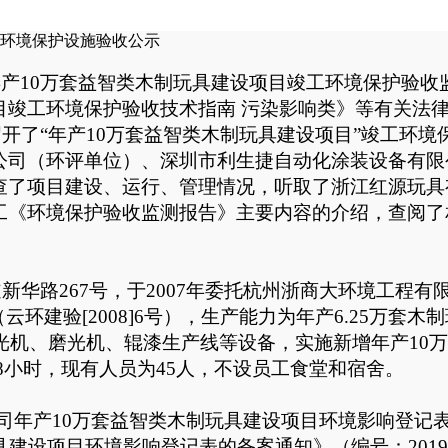
工环境保护设施验收公示
年产
10万套益智类木制玩具建设项目
竣工
环境保护验收
目竣工环境保护验收技术指南
污染影响类
》等有关法
召开了“年产10万套益智类木制玩具建设项目”
竣工
环境
公司（环评单位）、深圳市利生捷自动化涂装设备有限
查了项目建设、运行、管理情况，听取了浙江红源玩具
工《环境保护验收监测报告》主要内容的介绍，查阅了
道新华路
267号
，于
2007年委托杭州浙商大环境工程
（云环建验[2008]6号），生产能力为年产6.25万套木
砂光机、磨光机、辊漆生产线等设备，实施新增
年产
10
8小时
，
现有
人员为
45
人
，不设员工食堂和宿舍
。
司年产
10万套益智类木制玩具建设项目
环境影响登记
具建设项目
环境影响登记表的备案通知》（编号：
201