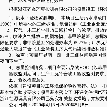
四、环境保护设施运行效果
根据浙江齐鑫环境检测有限公司的项目竣工《环
1、
废水：
验收监测期间，
本项目
生活污水排放
口
1996）中所要求的三级标准，氨氮达到《工业企业废水氮
2、废气：木工粉尘排放口颗粒物排放浓度、排放速率
87%；喷漆废气排放口的颗粒物、非甲烷总烃、总挥发性
限值要求，非甲烷总烃的处理效率为95.27%；厂界无
烃最大浓度符合《工业涂装工序大气污染物排放标准》（D
3、噪声：项目厂界南、西、北三侧昼间噪声测量值
夜间不生产。
4、
总量控制情况：
项目主要污染物
VOC（以非
验收监测期间，生产工况符合竣工验收监测要求
五、
验收
检查意见
依据《建设项目竣工环境保护验收暂行办法》
（
基本符合验收要求；项目基本落实了“环评文件”和“
浙江红源玩具有限公司已落实相关整改措施，并按要
公示日期：2020年4月8日-2020年5月8日