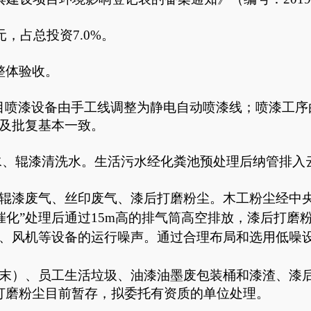
元，占总投资
7.0
%。
整体验收
。
目喷漆设备由手工线调整为静电自动喷漆线；喷漆工序
及批复基本一致。
水、辊漆清洗水
。
生活污水经化粪池预处理后纳管排入
辊漆废气、丝印废气、漆后打磨粉尘。木工粉尘经中央
催化”处理后通过15m高的排气筒高空排放，漆后打磨
、风机
等设备的运行噪声。
通过合理布局和选用低噪
锯末）、员工生活垃圾、油漆油墨废包装桶和漆渣、漆
打磨粉尘目前暂存，拟委托有资质的单位处理。