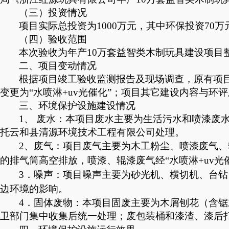
（三）投资情况
项目实际总投资为
10
00万元，其中环保投资
70
万
（四）验收范围
本次验收为
年产
10万套益智类木制玩具建设项目
二、
项目
变动情况
根据项目竣工验收监测报告及现场调查，
原有项
变更为
“水喷淋+uv光催化”；项目其它
建设内容
与环评
三、环境保护设施
建设
情况
1、 废水：
本项目废水主要为生活污水
和喷漆废
托云和县清源环境技术工程有限公司处理。
2、废气：项目废气主要为木工粉尘、喷漆废气、
的排气筒高空排放，喷漆、辊漆废气经“水喷淋+uv光
3．噪声：
项目噪声主要为砂光机、横切机、台钻
边环境的影响。
4．固体废物：本项目固废主要为木屑刨花（含
卫部门集中收集后统一处理；废包装桶和漆渣、漆后