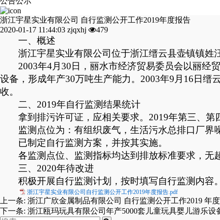
公告公示
浙江宇星实业有限公司 自行监测公开工作2019年度报告
2020-01-17 11:44:03
zjqxhj
479
一、概述
浙江宇星实业有限公司位于浙江缙云县壶镇镇姓
2003
年
4
月
30
日，丽水市经济贸易委员会以丽经
设备，形成年产
30
万吨生产能力。
2003
年
9
月
16
日缙
收。
二、
2019
年自行监测结果统计
拿到排污许可证，应相关要求。
2019
年第三、第
监测点位为：有组织废气，生活污水总排口厂界
已制定自行监测方案，并按其实施。
各监测点位、监测指标均达到排放标准要求，无
三、
2020
年待改进
积极开展自行监测计划，按时填写自行监测内容
浙江宇星实业有限公司自行监测公开工作2019年度报告.pdf
上一条:
浙江广欣金属制品有限公司 自行监测公开工作2019 年
下一条:
浙江瓯玛玩具有限公司年产5000套儿童玩具婴儿游乐