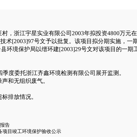
汪村，浙江宇星实业有限公司
2003
年拟投资
4800
万元在
贸技术
[2003]97
号文予以批复。该项目拟分期实施，一
云县环境保护局以缙环建
[2003]29
号文对该项目的一期
四季度委托浙江齐鑫环境检测有限公司展开监测。
噪声和无组织废气。
超标排放情况。
。
度报告
设备项目竣工环境保护验收公示