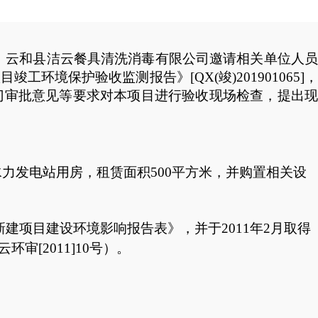
日，云和县洁云餐具清洗消毒有限公司邀请相关单位人员
项目
竣工环境保护验收
监测
报告
》[
QX(竣)201
9
0
1065]，
门审批意见等要求对本项目进行验收现场检查，提出现
水力发电站用房
，
租赁面积
500平方米
，并购置相关设
新建
项目建设
环境影响报告表》，并于
2011年2月取得
云环审
[2011]10号）。