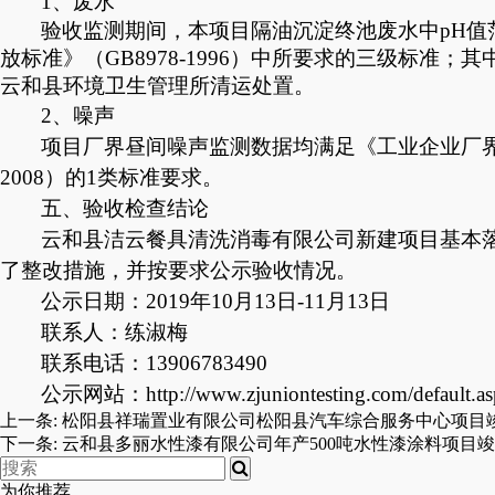
1、废水
验收监测期间，本项目隔油沉淀终池废水中
pH
放标准》（GB8978-1996）中所要求的三级标准；
云和县环境卫生管理所清运处置。
2、噪声
项目厂界昼间噪声监测数据均满足《工业企业厂
2008）的
1
类标准
要求。
五
、验收检查结论
云和县洁云餐具清洗消毒有限公司新建
项目
基本
了整改措施，并按要求公示验收情况。
公示日期：2019年10月13日-11月13日
联系人：练淑梅
联系电话：13906783490
公示网站：http://www.zjuniontesting.com/default.as
上一条:
松阳县祥瑞置业有限公司松阳县汽车综合服务中心项目
下一条:
云和县多丽水性漆有限公司年产500吨水性漆涂料项目
为你推荐