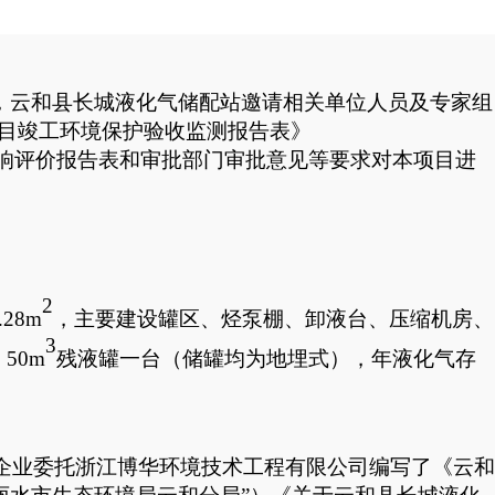
，云和县长城液化气储配站邀请相关单位人员及专家组
目竣工环境保护验收监测报告表》
响评价报告表和审批部门审批意见等要求对本项目进
2
.28m
，主要建设罐区、烃泵棚、卸液台、压缩机房、
3
，
50m
残液罐一台（
储罐均
为地埋式），年液化气存
企业委托
浙江
博华环境技术工程
有限公司
编写了
《
云和