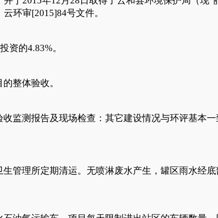
。
并于
2015
年
12
月
28
日取得了云和县环
境保护局
（现
“
》
云环审
[201
5
]
84
号
文件
。
投资的
4.83%
。
目的整体验收。
验收监测报告及现场检查：其它建设情况与环评基本一
卫生管理所定期清运。
无
喷淋废水
产生，
罐区雨水经底