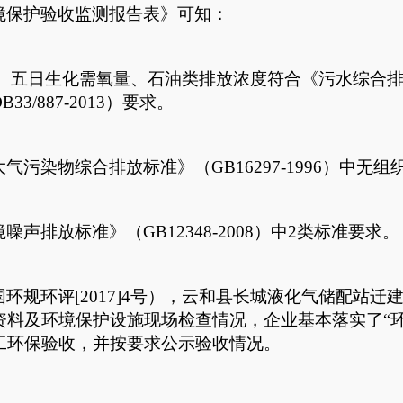
境保护验收监测报告表》可知：
、五日生化需氧量、石油类排放浓度符合《污水综合
B33/887-2013
）要求。
大气污染物综合排放标准》（
GB16297-1996
）中无组
境噪声排放标准》（
GB12348-2008
）中
2
类标准要求。
国环规环评
[2017]4
号），云和县长城液化气储配站迁
资料及环境保护设施现场检查情况，企业基本落实了“
工环保验收，并按要求公示验收情况。