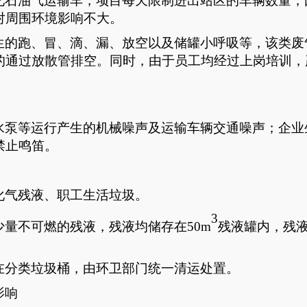
化石油气运输车，项目每天限制进出站区的车辆数量，
对周围环境影响不大。
生的跑、冒、滴、漏、放空以及储罐小呼吸等，该类废
的通过放散管排空。同时，由于员工均经过上岗培训，
水泵等运行产生的机械噪声及运输车辆交通噪声；企业
禁止鸣笛。
化气残液、职工生活垃圾。
3
少量不可燃的残液，残液均储存在
50m
残液罐内，残
在分类垃圾桶，由环卫部门统一清运处置。
影响