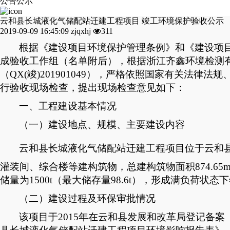
公告公示
云和县长城液化气储配站迁建工程项目 竣工环境保护验收公示
2019-09-09 16:45:09
zjqxhj
311
根据《建设项目环境保护管理条例》和《建设项
成验收工作组（名单附后），根据浙江齐鑫环境检测
（
QX(
竣
)2019010
49
），严格依照国家有关法律法规
行验收现场检查，提出现场检查意见如下：
一、工程建设基本情况
（一）建设地点、规模、主要建设内容
云和县长城液化气储配站迁建工程项目位于云和
灌装间、综合楼等建构筑物，总建构筑物面积
874.65
储量为
1500t
（
最大储存量
98.6t
）
，
形成满负荷状态下
（二）建设过程及环保审批情况
该
项目
于
2015
年
在云和县发展和改革局登记备案