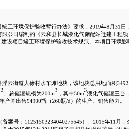
目竣工环境保护验收暂行办法》要求，
2019
年
8
月
31
日
有限公司编制的《云和县长城液化气储配站迁建工程项
、建设项目竣工环境保护验收技术规范、本项目环境影
县浮云街道大徐村水车滩地块，该地块总用地面积
3492
2
3
3
m
。
总储
罐规模为
200m
，其中
50m
液化气储罐
三台
年产并出售
94900
瓶（
260
瓶
/d
）的生产、销售能力
。
（
备案号：
11251503234040275645
）
。
2015
年
11
月，