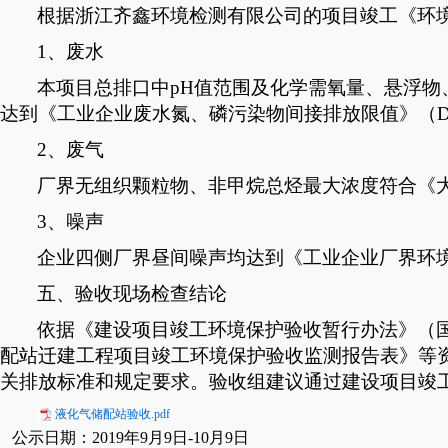
根据浙江齐鑫环境检测有限公司的项目竣工《环
1
、废水
本项目总排口中
pH
值范围及化学需氧量、悬浮物
达到《工业企业废水氮、磷污染物间接排放限值》（
D
2
、废气
厂界无组织颗粒物、非甲烷总烃最大浓度符合《
3
、噪声
企业四侧厂界昼间噪声均达到《工业企业厂界环
五、验收
现场检查
结论
依据《建设项目竣工环境保护验收暂行办法》（
配站迁建工程项目竣工环境保护验收监测报告表》等
关排放标准和规定要求。验收组建议通过建设项目竣
液化气储配站验收.pdf
公示日期：
2019年9月9日-10月9日