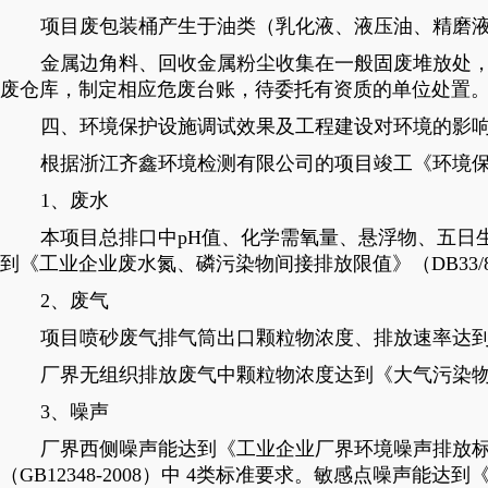
项目废包装桶产生于油类（乳化液、液压油、精磨
金属边角料、回收金属粉尘收集在一般固废堆放处
废仓库，制定相应危废台账，待委托有资质的单位处置
四、环境保护设施调试效果及工程建设对环境的影
根据浙江齐鑫环境检测有限公司的项目竣工《环境
1、废水
本项目总排口中pH值、化学需氧量、悬浮物、五日生
到《工业企业废水氮、磷污染物间接排放限值》（DB33/88
2、废气
项目喷砂废气排气筒出口颗粒物浓度、排放速率达到《
厂界无组织排放废气中颗粒物浓度达到《大气污染物综
3、噪声
厂界西侧噪声能达到《工业企业厂界环境噪声排放标准》
（GB12348-2008）中 4类标准要求。敏感点噪声能达到